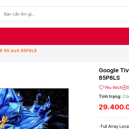
4K 85 inch 85P8LS
Google Tiv
85P8LS
Yêu thích
Tình trạng:
Cò
29.400.
· Full Array Lo