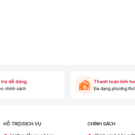
i lên màn hình lớn nhanh chóng.
 trả dễ dàng
Thanh toán linh ho
c vụ nhu cầu giải trí:
o chính sách
Đa dạng phương thứ
HỖ TRỢ/DỊCH VỤ
CHÍNH SÁCH