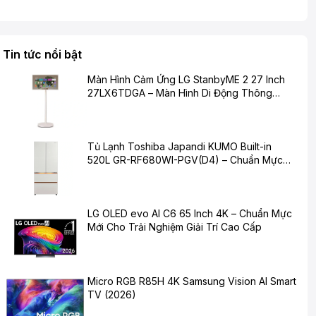
Tin tức nổi bật
Màn Hình Cảm Ứng LG StanbyME 2 27 Inch
27LX6TDGA – Màn Hình Di Động Thông
Minh Cho Cuộc Sống Hiện Đại
Tủ Lạnh Toshiba Japandi KUMO Built-in
520L GR-RF680WI-PGV(D4) – Chuẩn Mực
Mới Cho Không Gian Bếp Hiện Đại
LG OLED evo AI C6 65 Inch 4K – Chuẩn Mực
Mới Cho Trải Nghiệm Giải Trí Cao Cấp
Micro RGB R85H 4K Samsung Vision AI Smart
TV (2026)