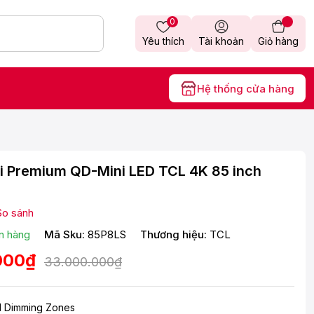
0
Yêu thích
Tài khoản
Giỏ hàng
Hệ thống cửa hàng
i Premium QD-Mini LED TCL 4K 85 inch
So sánh
n hàng
Mã Sku:
85P8LS
Thương hiệu:
TCL
000₫
33.000.000₫
cal Dimming Zones