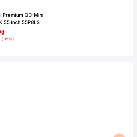
vi Premium QD-Mini
K 55 inch 55P8LS
0₫
(-15%)