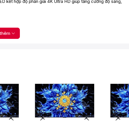
D kết hợp độ phân giải 4K Ultra HD giúp tăng cường độ sáng,
thêm
 chơi game tốc độ nhanh, đồng thời mang lại chuyển động mượt
z và DLG 288Hz