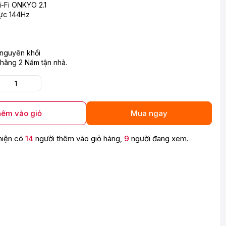
Hi-Fi ONKYO 2.1
hực 144Hz
 nguyên khối
hãng 2 Năm tận nhà.
êm vào giỏ
Mua ngay
hiện có
14
người thêm vào giỏ hàng,
9
người đang xem.