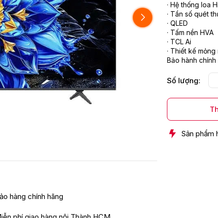
· Hệ thống loa 
· Tần số quét t
· QLED
· Tấm nền HVA
· TCL Ai
· Thiết kế mỏng
Bảo hành chính 
Số lượng:
Th
Sản phẩm 
ảo hàng chính hãng
iễn phí giao hàng nội Thành HCM