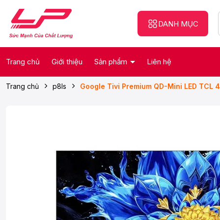
DANH MỤC
Trang chủ
Giới thiệu
Sản phẩm
Liên hệ
Trang chủ
p8ls
Google Tivi Premium QD-Mini LED TCL 