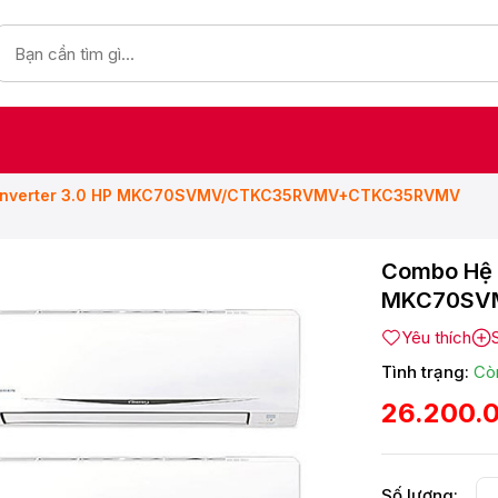
in Inverter 3.0 HP MKC70SVMV/CTKC35RVMV+CTKC35RVMV
Combo Hệ M
MKC70SV
Yêu thích
Tình trạng:
Cò
26.200.
Số lượng: