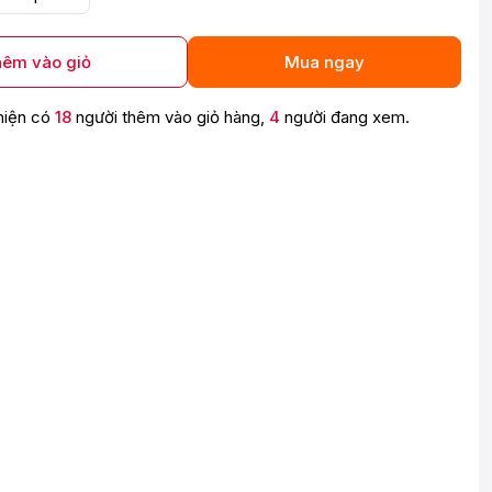
êm vào giỏ
Mua ngay
hiện có
18
người thêm vào giỏ hàng,
4
người đang xem.