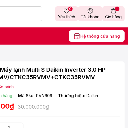
0
Yêu thích
Tài khoản
Giỏ hàng
Hệ thống cửa hàng
áy lạnh Multi S Daikin Inverter 3.0 HP
MV/CTKC35RVMV+CTKC35RVMV
So sánh
n hàng
Mã Sku:
PVN609
Thương hiệu:
Daikin
000₫
30.000.000₫