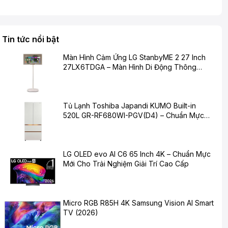
Tin tức nổi bật
Màn Hình Cảm Ứng LG StanbyME 2 27 Inch
27LX6TDGA – Màn Hình Di Động Thông
Minh Cho Cuộc Sống Hiện Đại
Tủ Lạnh Toshiba Japandi KUMO Built-in
520L GR-RF680WI-PGV(D4) – Chuẩn Mực
Mới Cho Không Gian Bếp Hiện Đại
LG OLED evo AI C6 65 Inch 4K – Chuẩn Mực
Mới Cho Trải Nghiệm Giải Trí Cao Cấp
Micro RGB R85H 4K Samsung Vision AI Smart
TV (2026)