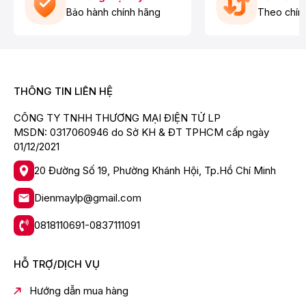
Khóa vòi nước nóngTự ngắt điện khi nước đủ nóng,
Bảo hành chính hãng
Theo chín
lạnhCông tắc nóng lạnh độc lập
Kích thước - Khối lượng:
Cao 104 cm - Ngang 31 cm - Sâu 37.4 cm - Nặng 14.72
kg
THÔNG TIN LIÊN HỆ
Thương hiệu của:
Thuỵ Điển
CÔNG TY TNHH THƯƠNG MẠI ĐIỆN TỬ LP
Sản xuất tại:
MSDN: 0317060946 do Sở KH & ĐT TPHCM cấp ngày
Trung Quốc
01/12/2021
20 Đường Số 19, Phường Khánh Hội, Tp.Hồ Chí Minh
Dienmaylp@gmail.com
0818110691-0837111091
HỖ TRỢ/DỊCH VỤ
Hướng dẫn mua hàng